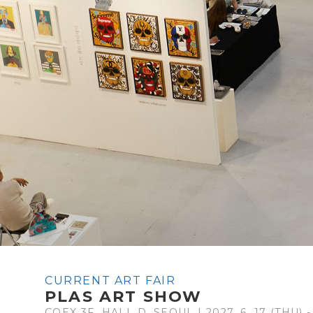
CURRENT ART FAIR
PLAS ART SHOW
COEX 3F, HALL D, SEOUL | 2027. 6. 17 (THU) -