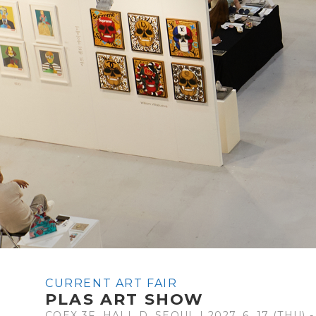
CURRENT ART FAIR
PLAS ART SHOW
COEX 3F, HALL D, SEOUL | 2027. 6. 17 (THU) -