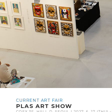
CURRENT ART FAIR
PLAS ART SHOW
COEX 3F, HALL D, SEOUL | 2027. 6. 17 (THU) -